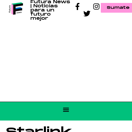
Futura News
| Noticias
Sumate
para un
futuro
mejor