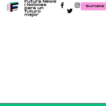
Futura News
| Noticias
Sumate
para un
futuro
mejor