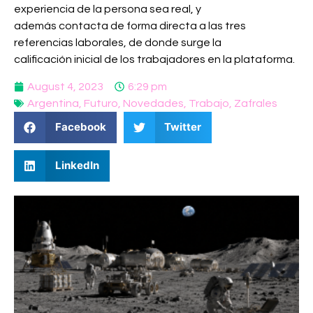
experiencia de la persona sea real, y
además contacta de forma directa a las tres
referencias laborales, de donde surge la
calificación inicial de los trabajadores en la plataforma.
August 4, 2023
6:29 pm
Argentina
,
Futuro
,
Novedades
,
Trabajo
,
Zafrales
Facebook
Twitter
LinkedIn