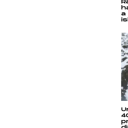
R
h
a
i
U
4
p
d