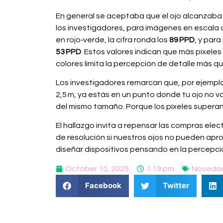
En general se aceptaba que el ojo alcanzaba u
los investigadores, para imágenes en escala 
en rojo‑verde, la cifra ronda los
89 PPD
, y par
53 PPD
. Estos valores indican que más píxeles
colores limita la percepción de detalle más qu
Los investigadores remarcan que, por ejemplo, 
2,5 m, ya estás en un punto donde tu ojo no va
del mismo tamaño. Porque los píxeles superan
El hallazgo invita a repensar las compras elect
de resolución si nuestros ojos no pueden ap
diseñar dispositivos pensando en la percepci
October 10, 2025
1:19 pm
Noveda
Facebook
Twitter