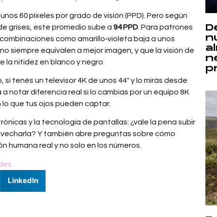
nos 60 píxeles por grado de visión (PPD). Pero según
D
de grises, este promedio sube a
94 PPD
. Para patrones
n
a combinaciones como amarillo‑violeta baja a unos
a
 no siempre equivalen a mejor imagen, y que la visión de
n
e la nitidez en blanco y negro.
p
si tenés un televisor 4K de unos 44″ y lo mirás desde
 a notar diferencia real si lo cambias por un equipo 8K
 lo que tus ojos pueden captar.
rónicas y la tecnología de pantallas: ¿vale la pena subir
rovecharla? Y también abre preguntas sobre cómo
ón humana real y no solo en los números.
des
LinkedIn