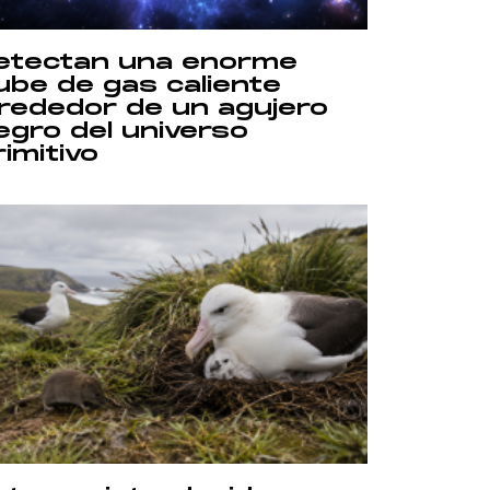
etectan una enorme
ube de gas caliente
lrededor de un agujero
egro del universo
rimitivo