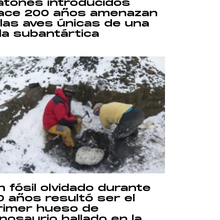
atones introducidos
ace 200 años amenazan
 las aves únicas de una
sla subantártica
n fósil olvidado durante
0 años resultó ser el
rimer hueso de
inosaurio hallado en la