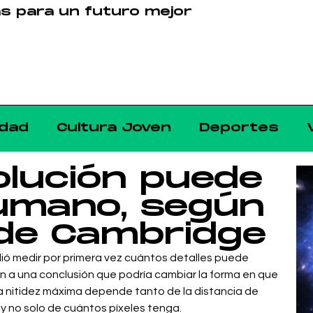
as para un futuro mejor
dad
Cultura Joven
Deportes
olución puede
humano, según
 de Cambridge
dió medir por primera vez cuántos detalles puede
ron a una conclusión que podría cambiar la forma en que
la nitidez máxima depende tanto de la distancia de
 y no solo de cuántos píxeles tenga.