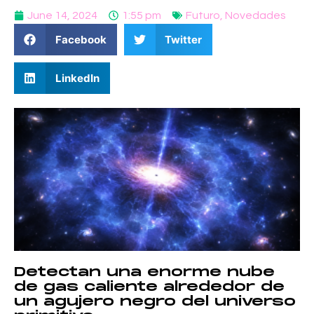
June 14, 2024
1:55 pm
Futuro
,
Novedades
Facebook
Twitter
LinkedIn
Detectan una enorme nube
de gas caliente alrededor de
un agujero negro del universo