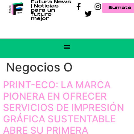
Futura News
| Noticias
Sumate
para un
futuro
mejor
Negocios O
PRINT-ECO: LA MARCA
PIONERA EN OFRECER
SERVICIOS DE IMPRESIÓN
GRÁFICA SUSTENTABLE
ABRE SU PRIMERA