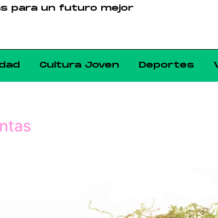
as para un futuro mejor
dad
Cultura Joven
Deportes
antas