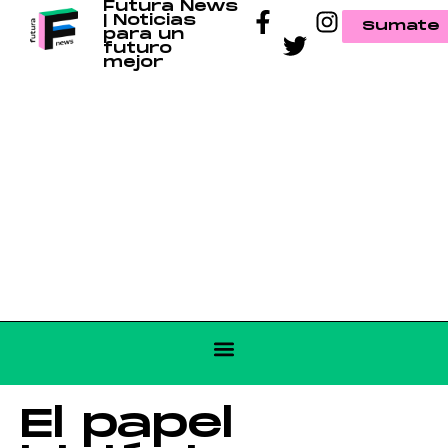
Futura News
| Noticias
Sumate
para un
futuro
mejor
El papel