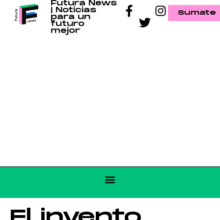
Futura News
| Noticias
Sumate
para un
futuro
mejor
El invento