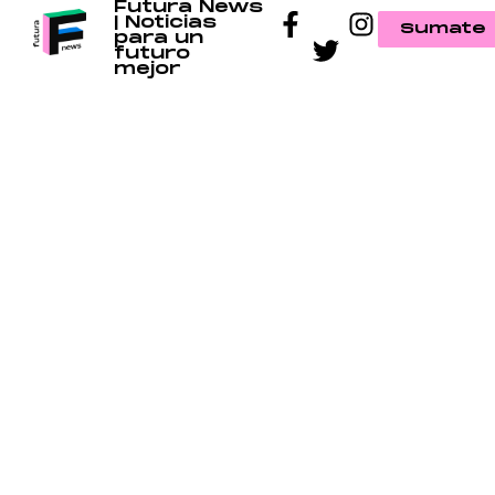
Futura News
| Noticias
Sumate
para un
futuro
mejor