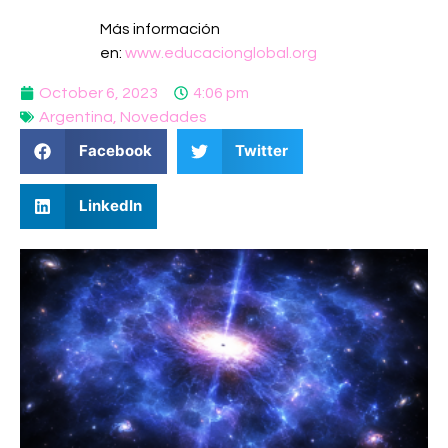
Más información
en:
www.educacionglobal.org
October 6, 2023
4:06 pm
Argentina
,
Novedades
Facebook
Twitter
LinkedIn