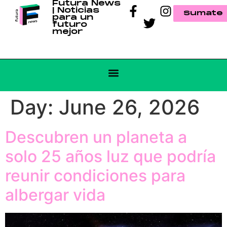
Futura News
| Noticias
Sumate
para un
futuro
mejor
Day:
June 26, 2026
Descubren un planeta a
solo 25 años luz que podría
reunir condiciones para
albergar vida